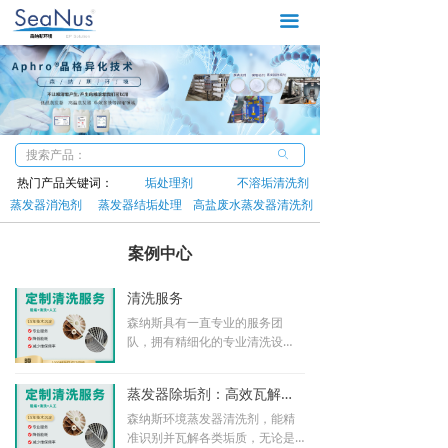
首页
끀
蒸发器阻垢剂
蒸发器清洗剂
蒸发器消泡剂
ꄙ
热门产品关键词：
垢处理剂
不溶垢清洗剂
清洗服务
蒸发器消泡剂
蒸发器结垢处理
高盐废水蒸发器清洗剂
新闻中心
案例中心
关于我们
清洗服务
森纳斯具有一直专业的服务团
队，拥有精细化的专业清洗设
备，15年1000+现场服务经验，
可以快速分析问题和给于最高效
蒸发器除垢剂：高效瓦解有机盐垢的清洁利器
的清洗方案。
森纳斯环境蒸发器清洗剂，能精
准识别并瓦解各类垢质，无论是