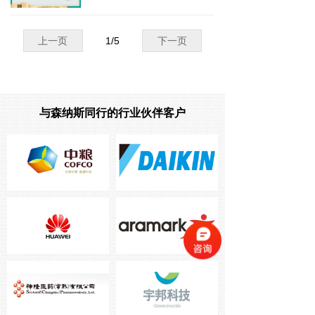
因有机物、无机盐沉淀形成的
垢，还是混合垢，都能被快速溶
解清除，让蒸发器内部恢复洁净
上一页
1
/
5
下一页
畅通。
使用蒸发器清洗剂进行清洗，操
作简单便捷，无需复杂的设备和
技术。而且，它的使用方法简
单。只需按照一定比例将清洗剂
与森纳斯同行的行业伙伴客户
与水混合，然后通过循环系统让
清洗液在蒸发器内流动，就能轻
松完成清洗工作，无需复杂操作
和大量人力。
森宝提醒您清洗后要定期的使用
缓蚀阻垢剂，用量不大，但效果
好，能有效阻止垢再生，减少垢
产生，延长清洗周期！