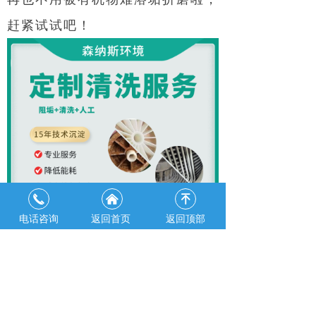
赶紧试试吧！
끅
낀
녠
电话咨询
返回首页
返回顶部
蒸发器除垢剂