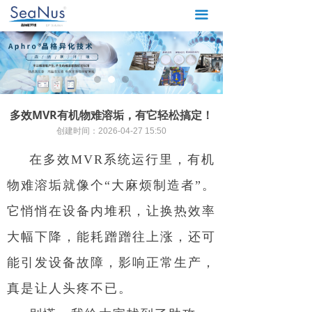
首页
끀
蒸发器阻垢剂
蒸发器清洗剂
膜系列药剂
多效MVR有机物难溶垢，有它轻松搞定！
创建时间：
2026-04-27
15:50
清洗服务
在多效MVR系统运行里，有机
新闻中心
物难溶垢就像个“大麻烦制造者”。
关于我们
它悄悄在设备内堆积，让换热效率
大幅下降，能耗蹭蹭往上涨，还可
能引发设备故障，影响正常生产，
真是让人头疼不已。