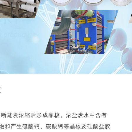
定
不断蒸发浓缩后形成晶核。浓盐废水中含有
饱和产生硫酸钙、碳酸钙等晶核及硅酸盐胶